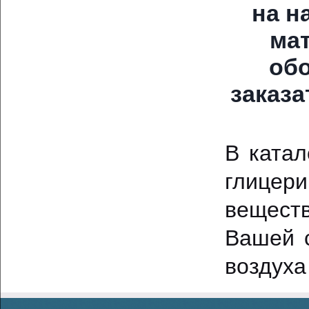
на н
ма
обо
заказа
В катал
глицери
вещест
Вашей с
воздуха