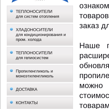
ознако
ТЕПЛОНОСИТЕЛИ
товаро
для систем отопления
заказ д
ХЛАДОНОСИТЕЛИ
для кондиционирования и
пром. холода
Наше п
ТЕПЛОНОСИТЕЛИ
расшир
для гелиосистем
обно
Пропиленгликоль и
пропил
моноэтиленгликоль
можно 
ДОСТАВКА
стоимо
КОНТАКТЫ
товара