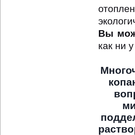
отопл
эколог
Вы мож
как ни у
Много
копа
воп
ми
подде
раство