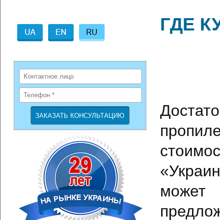
ГДЕ К
Достат
пропил
стоимос
«Украи
может
пред