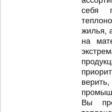
ассорт
себя 
теплон
жилья, 
на мат
экстрем
продук
приори
верить
промышл
Вы пр