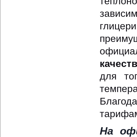
тепло
зависи
глицери
преимущ
официа
качест
для то
темпера
Благода
тарифам
На оф