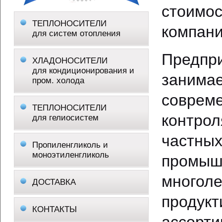
стоимо
ТЕПЛОНОСИТЕЛИ
компани
для систем отопления
Пред
ХЛАДОНОСИТЕЛИ
для кондиционирования и
зани
пром. холода
совре
ТЕПЛОНОСИТЕЛИ
контр
для гелиосистем
част
Пропиленгликоль и
моноэтиленгликоль
промы
много
ДОСТАВКА
продук
КОНТАКТЫ