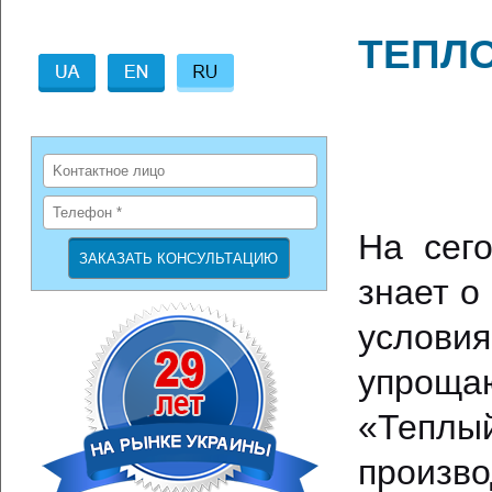
ТЕПЛ
На сег
знает о
услови
упроща
«Тепл
произв