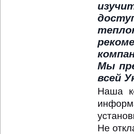
изучи
досту
тепл
реко
компа
Мы пр
всей У
Наша к
информ
установ
Не откл