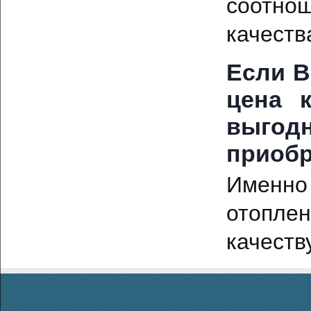
соотно
качеств
Если В
цена 
выгод
приобр
Именн
отопле
качеств