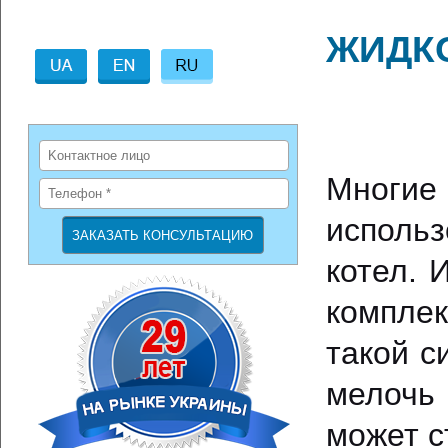
ЖИДК
Многи
использ
котел. 
компле
такой с
мелочь 
может с