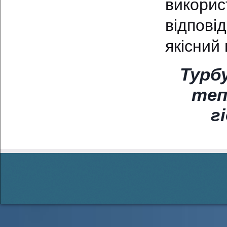
викорис
відпові
якісний 
Турбу
теп
г