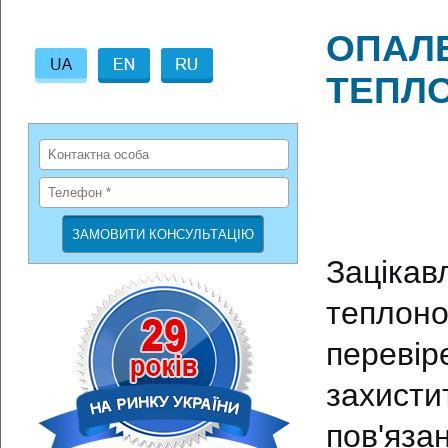
ОПАЛЕ
ТЕПЛ
Зацікав
теплон
перевір
захист
пов'яза