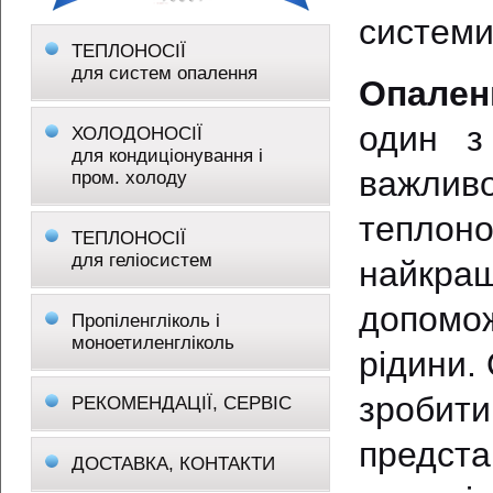
системи
ТЕПЛОНОСІЇ
для систем опалення
Опаленн
один з
ХОЛОДОНОСІЇ
для кондиціонування і
важлив
пром. холоду
теплоно
ТЕПЛОНОСІЇ
для геліосистем
найкра
допомож
Пропіленгліколь і
моноетиленгліколь
рідини.
зробит
РЕКОМЕНДАЦІЇ, СЕРВІС
предста
ДОСТАВКА, КОНТАКТИ