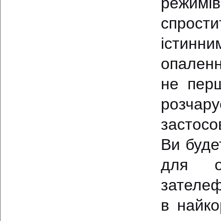
режимі
спрости
істинн
опаленн
не перш
розчару
застосо
Ви буде
для оп
зателеф
в найко