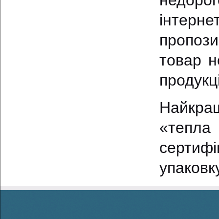
недорог
інтерне
пропоз
товар н
продукці
Найкращ
«тепл
сертифі
упаковку