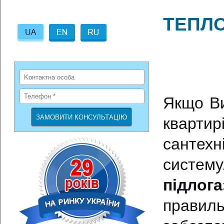
ТЕПЛО
Якщо Ви
кварти
сантехн
систему
підлога
правил