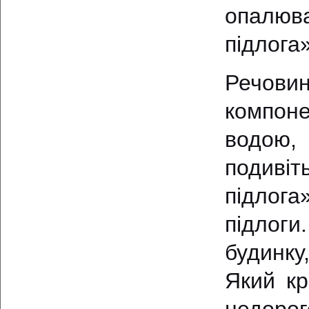
опалюва
підлога»
Речови
компоне
водою,
подивіт
підлога
підлоги
будинку
Який кр