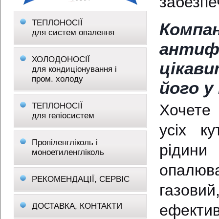
забезпе
ТЕПЛОНОСІЇ
Компа
для систем опалення
антиф
ХОЛОДОНОСІЇ
цікави
для кондиціонування і
пром. холоду
його у 
ТЕПЛОНОСІЇ
Хочете 
для геліосистем
усіх к
Пропіленгліколь і
рідини
моноетиленгліколь
опалюв
РЕКОМЕНДАЦІЇ, СЕРВІС
газови
ДОСТАВКА, КОНТАКТИ
ефекти