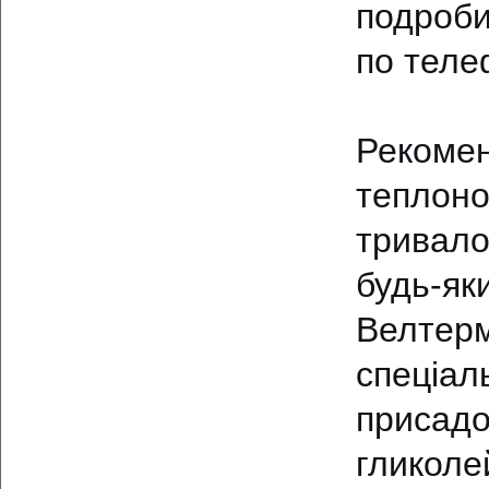
подроби
по теле
Рекоме
теплон
тривало
будь-я
Велтер
спеціал
присадо
гликолей