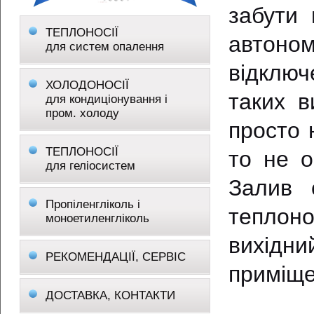
забути
ТЕПЛОНОСІЇ
автоно
для систем опалення
відключ
ХОЛОДОНОСІЇ
таких в
для кондиціонування і
пром. холоду
просто 
ТЕПЛОНОСІЇ
то не о
для геліосистем
Залив 
Пропіленгліколь і
теплоно
моноетиленгліколь
вихідн
РЕКОМЕНДАЦІЇ, СЕРВІС
приміще
ДОСТАВКА, КОНТАКТИ