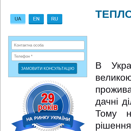
ТЕПЛО
В Украї
великою
прожив
дачні д
Тому н
рішення