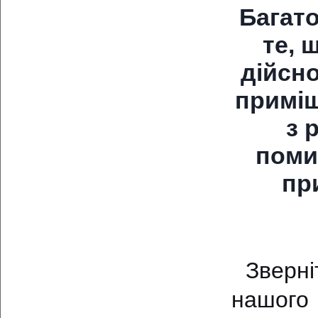
Багат
те, 
дійсно
приміщ
з 
поми
пр
Зверніт
нашого 