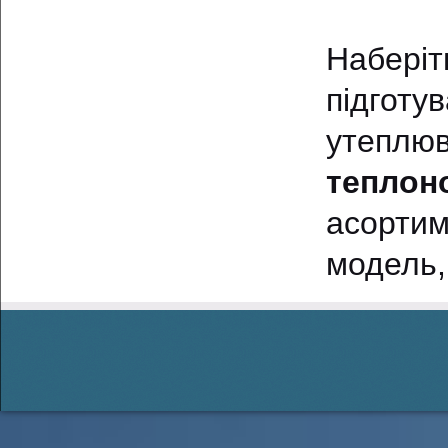
Набері
підгот
утепл
теплоно
асортим
модель,