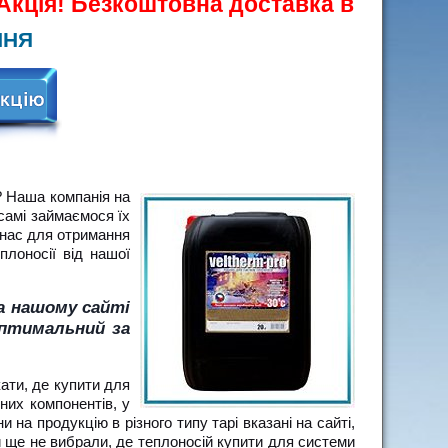
ція! Безкоштовна доставка від 100 кг!
ННЯ
? Наша компанія на
 самі займаємося їх
о нас для отримання
лоносії від нашої
а нашому сайті
оптимальний за
ати, де купити для
них компонентів, у
и на продукцію в різного типу тарі вказані на сайті,
Ви ще не вибрали, де теплоносій купити для системи