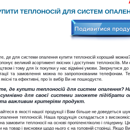
Ак
УПИТИ ТЕПЛОНОСІЙ ДЛЯ СИСТЕМ ОПАЛЕ
те, де для системи опалення купити теплоносій хороший можна
ропонує великий асортимент якісних і доступних теплоносіїв. Ми
цтвом і тому для їх покупки у нас відмінні умови. Звернутися д
тації та замовлення можна по запропонованим телефонам. Теп
 якісні та ефективні, про їх вибір Ви не пошкодуєте.
те, де купити теплоносій для систем опалення? Н
зсумнівно для своєї системи зможете підібрати 
 та важливим критеріям продукт.
айтеся в якості нашої продукції і Вам більше не доведеться шук
опалення теплоносій. Наша продукція складається з високоякіс
а замовити теплоносії на основі пропіленгліколю і гліцерину. Цін
и на товар і висновки щодо нього є на головній сторінці. Якщо 