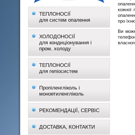
опаленн
кожної 
ТЕПЛОНОСІЇ
опаленн
для систем опалення
про їхню
Ви може
ХОЛОДОНОСІЇ
телефон
для кондиціонування і
власног
пром. холоду
ТЕПЛОНОСІЇ
для геліосистем
Пропіленгліколь і
моноетиленгліколь
РЕКОМЕНДАЦІЇ, СЕРВІС
ДОСТАВКА, КОНТАКТИ