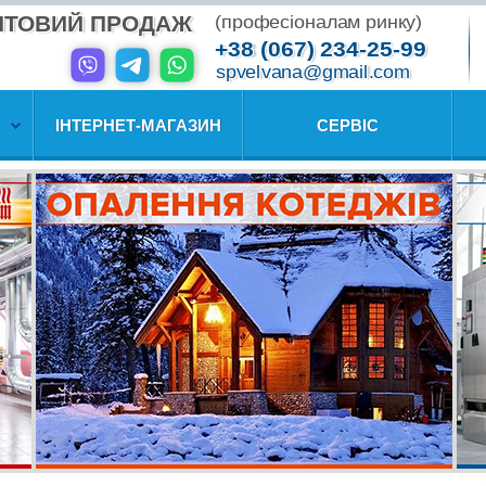
ПТОВИЙ ПРОДАЖ
(професіоналам ринку)
+38 (067) 234-25-99
spvelvana@gmail.com
ІНТЕРНЕТ-МАГАЗИН
СЕРВІС