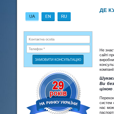
ДЕ К
Не знає
сайті п
виробни
консуль
компанії
Шукає
Ви бе
ціною
Перекон
систем 
нас можн
паспорт