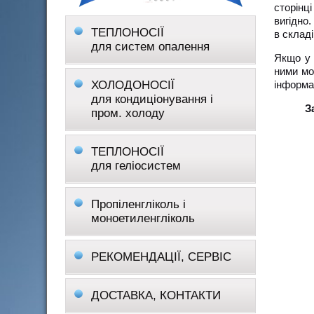
сторінц
вигідно
ТЕПЛОНОСІЇ
в склад
для систем опалення
Якщо у 
ними мо
ХОЛОДОНОСІЇ
інформа
для кондиціонування і
З
пром. холоду
ТЕПЛОНОСІЇ
для геліосистем
Пропіленгліколь і
моноетиленгліколь
РЕКОМЕНДАЦІЇ, СЕРВІС
ДОСТАВКА, КОНТАКТИ