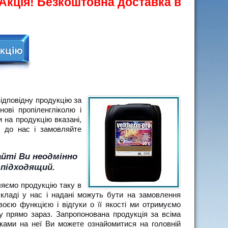
ія! Безкоштовна доставка від 100 кг!
ідповідну продукцію за
ові пропіленгліколю і
и на продукцію вказані,
я до нас і замовляйте
айті Ви неодмінно
 підходящий.
ляємо продукцію таку в
складі у нас і надані можуть бути на замовлення
оєю функцією і відгуки о її якості ми отримуємо
у прямо зараз. Запропонована продукція за всіма
ками на неї Ви можете ознайомитися на головній