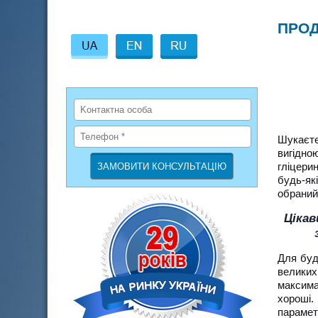
ПРОД
Шукаєте
вигідно
гліцери
будь-як
обраний 
Цікав
Для буд
великих
максима
хороші.
парамет