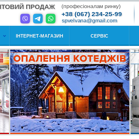
ПТОВИЙ ПРОДАЖ
(професіоналам ринку)
+38 (067) 234-25-99
spvelvana@gmail.com
ІНТЕРНЕТ-МАГАЗИН
СЕРВІС