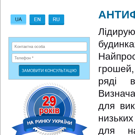
АНТИФ
Лідиру
будинк
Найпрос
грошей
ряді в
Визнача
для вик
низьких
для на