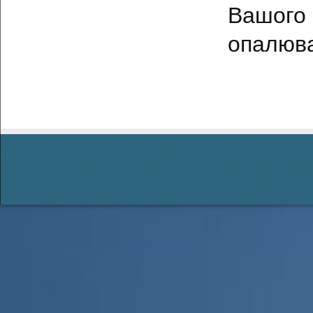
Вашог
опалюва