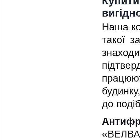
Купит
вигідн
Наша ко
такої з
знаходи
підтвер
працюю
будинку
до подіб
Антиф
«ВЕЛВА