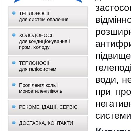
застос
ТЕПЛОНОСІЇ
відмін
для систем опалення
розширю
ХОЛОДОНОСІЇ
антифр
для кондиціонування і
пром. холоду
підвище
ТЕПЛОНОСІЇ
гелепод
для геліосистем
води, н
Пропіленгліколь і
при про
моноетиленгліколь
негатив
РЕКОМЕНДАЦІЇ, СЕРВІС
системи 
ДОСТАВКА, КОНТАКТИ